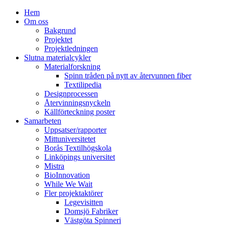
Hem
Om oss
Bakgrund
Projektet
Projektledningen
Slutna materialcykler
Materialforskning
Spinn tråden på nytt av återvunnen fiber
Textilipedia
Designprocessen
Återvinningsnyckeln
Källförteckning poster
Samarbeten
Uppsatser/rapporter
Mittuniversitetet
Borås Textilhögskola
Linköpings universitet
Mistra
BioInnovation
While We Wait
Fler projektaktörer
Legevisitten
Domsjö Fabriker
Västgöta Spinneri