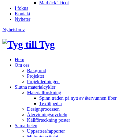
Marbäck Tricot
I fokus
Kontakt
Nyheter
Nyhetsbrev
Hem
Om oss
Bakgrund
Projektet
Projektledningen
Slutna materialcykler
Materialforskning
Spinn tråden på nytt av återvunnen fiber
Textilipedia
Designprocessen
Återvinningsnyckeln
Källförteckning poster
Samarbeten
Uppsatser/rapporter
Mittuniversitetet