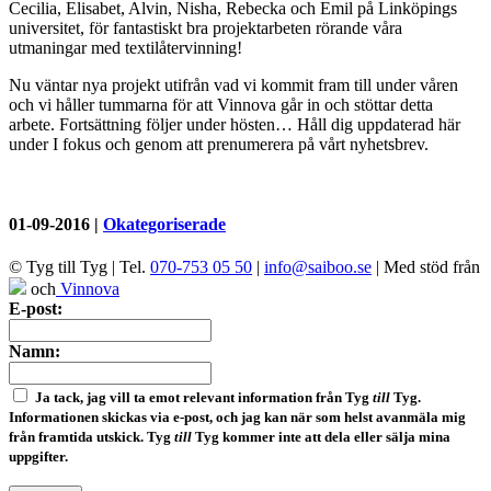
Cecilia, Elisabet, Alvin, Nisha, Rebecka och Emil på Linköpings
universitet, för fantastiskt bra projektarbeten rörande våra
utmaningar med textilåtervinning!
Nu väntar nya projekt utifrån vad vi kommit fram till under våren
och vi håller tummarna för att Vinnova går in och stöttar detta
arbete. Fortsättning följer under hösten… Håll dig uppdaterad här
under I fokus och genom att prenumerera på vårt nyhetsbrev.
01-09-2016
|
Okategoriserade
© Tyg till Tyg
|
Tel.
070-753 05 50
|
info@saiboo.se
|
Med stöd från
och
Vinnova
E-post:
Namn:
Ja tack, jag vill ta emot relevant information från Tyg
till
Tyg.
Informationen skickas via e-post, och jag kan när som helst avanmäla mig
från framtida utskick. Tyg
till
Tyg kommer inte att dela eller sälja mina
uppgifter.