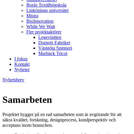
Borås Textilhögskola
Linköpings universitet
Mistra
BioInnovation
While We Wait
Fler projektaktörer
Legevisitten
Domsjö Fabriker
Västgöta Spinneri
Marbäck Tricot
I fokus
Kontakt
Nyheter
Nyhetsbrev
Samarbeten
Projektet bygger på en rad samarbeten som är avgörande för att
säkra kvalitet, forskning, designprocess, kundperspektiv och
acceptans inom branschen.