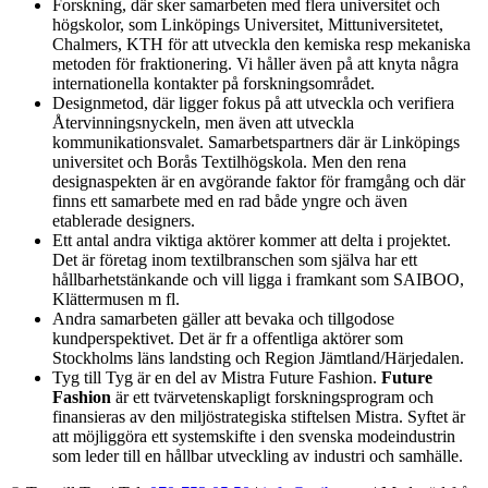
Forskning, där sker samarbeten med flera universitet och
högskolor, som Linköpings Universitet, Mittuniversitetet,
Chalmers, KTH för att utveckla den kemiska resp mekaniska
metoden för fraktionering. Vi håller även på att knyta några
internationella kontakter på forskningsområdet.
Designmetod, där ligger fokus på att utveckla och verifiera
Återvinningsnyckeln, men även att utveckla
kommunikationsvalet. Samarbetspartners där är Linköpings
universitet och Borås Textilhögskola. Men den rena
designaspekten är en avgörande faktor för framgång och där
finns ett samarbete med en rad både yngre och även
etablerade designers.
Ett antal andra viktiga aktörer kommer att delta i projektet.
Det är företag inom textilbranschen som själva har ett
hållbarhetstänkande och vill ligga i framkant som SAIBOO,
Klättermusen m fl.
Andra samarbeten gäller att bevaka och tillgodose
kundperspektivet. Det är fr a offentliga aktörer som
Stockholms läns landsting och Region Jämtland/Härjedalen.
Tyg till Tyg är en del av Mistra Future Fashion.
Future
Fashion
är ett tvärvetenskapligt forskningsprogram och
finansieras av den miljöstrategiska stiftelsen Mistra. Syftet är
att möjliggöra ett systemskifte i den svenska modeindustrin
som leder till en hållbar utveckling av industri och samhälle.