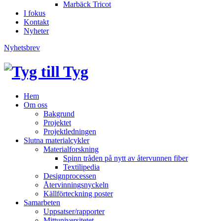
Marbäck Tricot
I fokus
Kontakt
Nyheter
Nyhetsbrev
Hem
Om oss
Bakgrund
Projektet
Projektledningen
Slutna materialcykler
Materialforskning
Spinn tråden på nytt av återvunnen fiber
Textilipedia
Designprocessen
Återvinningsnyckeln
Källförteckning poster
Samarbeten
Uppsatser/rapporter
Mittuniversitetet