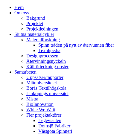
Hem
Om oss
Bakgrund
Projektet
Projektledningen
Slutna materialcykler
Materialforskning
Spinn tråden på nytt av återvunnen fiber
Textilipedia
Designprocessen
Återvinningsnyckeln
Källförteckning poster
Samarbeten
Uppsatser/rapporter
Mittuniversitetet
Borås Textilhögskola
Linköpings universitet
Mistra
BioInnovation
While We Wait
Fler projektaktörer
Legevisitten
Domsjö Fabriker
Västgöta Spinneri