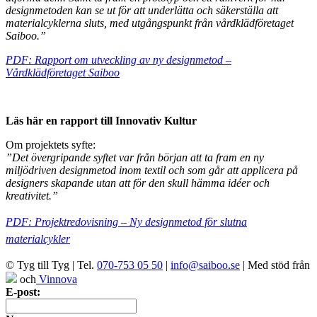
designmetoden kan se ut för att underlätta och säkerställa att
materialcyklerna sluts, med utgångspunkt från vårdklädföretaget
Saiboo.”
PDF: Rapport om utveckling av ny designmetod –
Vårdklädföretaget Saiboo
Läs här en rapport till Innovativ Kultur
Om projektets syfte:
”Det övergripande syftet var från början att ta fram en ny
miljödriven designmetod inom textil och som går att applicera på
designers skapande utan att för den skull hämma idéer och
kreativitet.”
PDF: Projektredovisning – Ny designmetod för slutna
materialcykler
© Tyg till Tyg
|
Tel.
070-753 05 50
|
info@saiboo.se
|
Med stöd från
och
Vinnova
E-post: