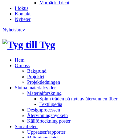
Marbäck Tricot
I fokus
Kontakt
Nyheter
Nyhetsbrev
Hem
Om oss
Bakgrund
Projektet
Projektledningen
Slutna materialcykler
Materialforskning
Spinn tråden på nytt av återvunnen fiber
Textilipedia
Designprocessen
Återvinningsnyckeln
Källförteckning poster
Samarbeten
Uppsatser/rapporter
Mittuniversitetet