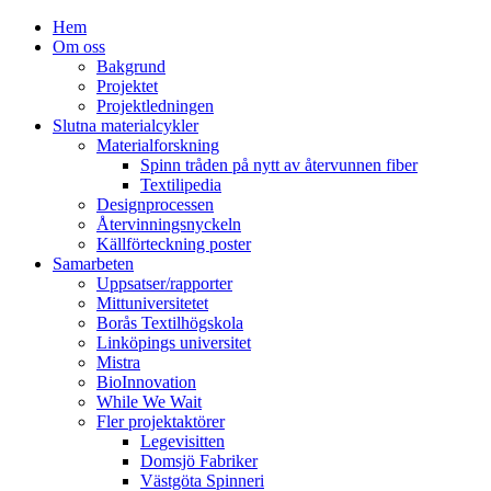
Hem
Om oss
Bakgrund
Projektet
Projektledningen
Slutna materialcykler
Materialforskning
Spinn tråden på nytt av återvunnen fiber
Textilipedia
Designprocessen
Återvinningsnyckeln
Källförteckning poster
Samarbeten
Uppsatser/rapporter
Mittuniversitetet
Borås Textilhögskola
Linköpings universitet
Mistra
BioInnovation
While We Wait
Fler projektaktörer
Legevisitten
Domsjö Fabriker
Västgöta Spinneri