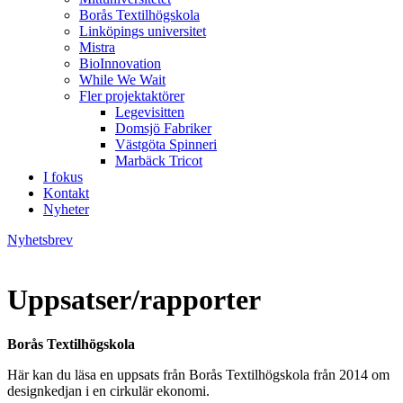
Borås Textilhögskola
Linköpings universitet
Mistra
BioInnovation
While We Wait
Fler projektaktörer
Legevisitten
Domsjö Fabriker
Västgöta Spinneri
Marbäck Tricot
I fokus
Kontakt
Nyheter
Nyhetsbrev
Uppsatser/rapporter
Borås Textilhögskola
Här kan du läsa en uppsats från Borås Textilhögskola från 2014 om
designkedjan i en cirkulär ekonomi.