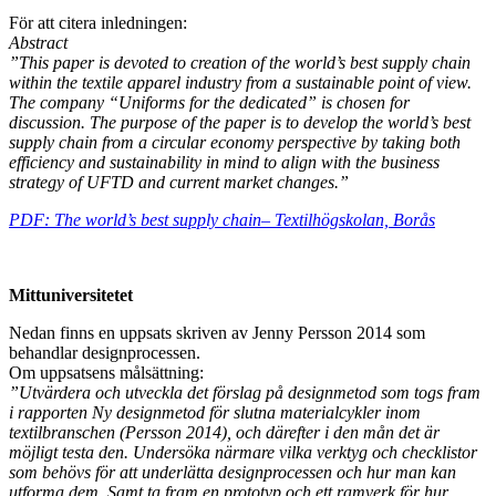
För att citera inledningen:
Abstract
”This paper is devoted to creation of the world’s best supply chain
within the textile apparel industry from a sustainable point of view.
The company “Uniforms for the dedicated” is chosen for
discussion. The purpose of the paper is to develop the world’s best
supply chain from a circular economy perspective by taking both
efficiency and sustainability in mind to align with the business
strategy of UFTD and current market changes.”
PDF: The world’s best supply chain– Textilhögskolan, Borås
Mittuniversitetet
Nedan finns en uppsats skriven av Jenny Persson 2014 som
behandlar designprocessen.
Om uppsatsens målsättning:
”Utvärdera och utveckla det förslag på designmetod som togs fram
i rapporten Ny designmetod för slutna materialcykler inom
textilbranschen (Persson 2014), och därefter i den mån det är
möjligt testa den. Undersöka närmare vilka verktyg och checklistor
som behövs för att underlätta designprocessen och hur man kan
utforma dem. Samt ta fram en prototyp och ett ramverk för hur